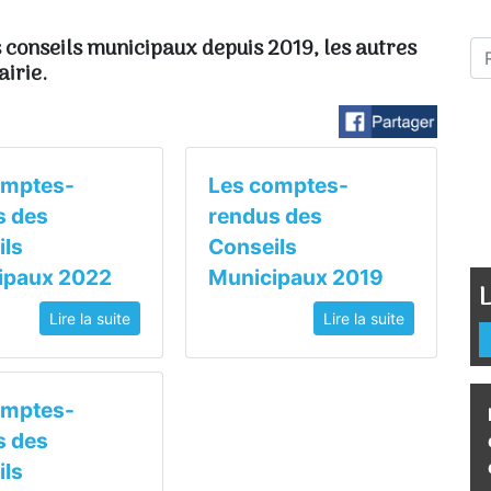
 conseils municipaux depuis 2019, les autres
irie.
omptes-
Les comptes-
s des
rendus des
ils
Conseils
ipaux 2022
Municipaux 2019
L
Lire la suite
Lire la suite
omptes-
s des
ils