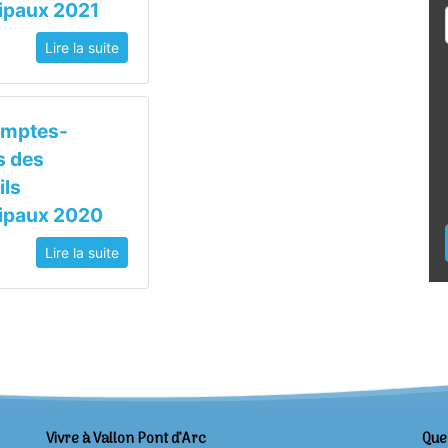
ipaux 2021
Lire la suite
omptes-
s des
ils
ipaux 2020
Lire la suite
Vivre à Vallon Pont d’Arc
Que 