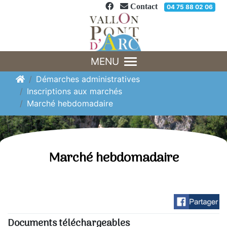
Panneau de gestion des cookies
Contact
04 75 88 02 06
MENU
Démarches administratives
Inscriptions aux marchés
Marché hebdomadaire
Marché hebdomadaire
Documents téléchargeables